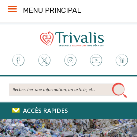
Skip
Aller
Plan
Accessibilité
MENU PRINCIPAL
to
à
du
Content
la
site
navigation
Rechercher...
ACCÈS RAPIDES