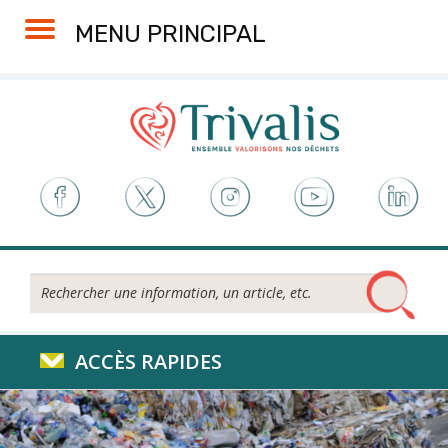
Skip
Aller
Plan
Accessibilité
MENU PRINCIPAL
to
à
du
Content
la
site
navigation
Rechercher...
ACCÈS RAPIDES