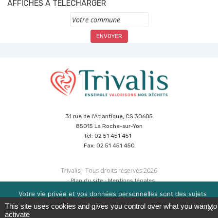
AFFICHES À TÉLÉCHARGER
Commune
31 rue de l'Atlantique, CS 30605
85015 La Roche-sur-Yon
Tél: 02 51 451 451
Fax: 02 51 451 450
Trivalis - Tous droits réservés 2026
Plan du site
Mentions légales
Politique de sécurité des données
Cookies
Votre vie privée et vos données personnelles sont des sujets
Réalisation :
Agence CUBE
&
Hypaepa
importants pour nous. Consultez notre politique de
This site uses cookies and gives you control over what you want to
X
confidentialité pour en savoir plus. Nous utilisons des cookies
activate