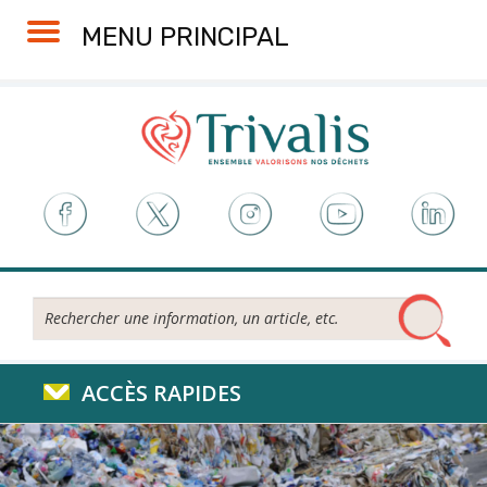
Skip
Aller
Plan
Accessibilité
MENU PRINCIPAL
to
à
du
Content
la
site
navigation
Rechercher...
ACCÈS RAPIDES