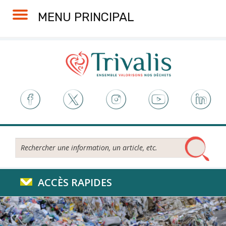
Skip
Aller
Plan
Accessibilité
MENU PRINCIPAL
to
à
du
Content
la
site
navigation
Rechercher...
ACCÈS RAPIDES