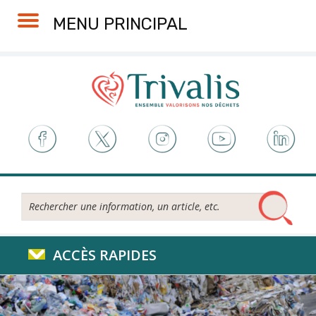
Skip
Aller
Plan
Accessibilité
MENU PRINCIPAL
to
à
du
Content
la
site
navigation
Rechercher...
ACCÈS RAPIDES