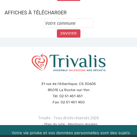
AFFICHES À TÉLÉCHARGER
Commune
31 rue de l'Atlantique, CS 30605
85015 La Roche-sur-Yon
Tél: 02 51 451 451
Fax: 02 51 451 450
Trivalis - Tous droits réservés 2026
Plan du site
Mentions légales
Politique de sécurité des données
Cookies
Votre vie privée et vos données personnelles sont des sujets
Réalisation :
Agence CUBE
&
Hypaepa