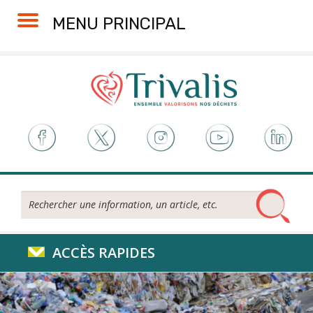
Skip
Aller
Plan
Accessibilité
MENU PRINCIPAL
to
à
du
Content
la
site
navigation
Rechercher...
ACCÈS RAPIDES