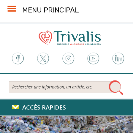
Skip
Aller
Plan
Accessibilité
MENU PRINCIPAL
to
à
du
Content
la
site
navigation
Rechercher...
ACCÈS RAPIDES