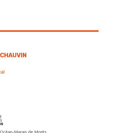
 CHAUVIN
al
céan-Marais de Monts