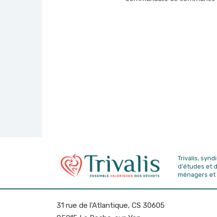
Trivalis, syn
d'études
et 
ménagers et 
31 rue de l'Atlantique, CS 30605