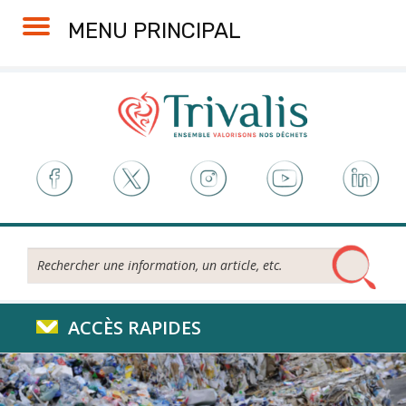
Skip
Aller
Plan
Accessibilité
MENU PRINCIPAL
to
à
du
Content
la
site
navigation
Rechercher...
ACCÈS RAPIDES