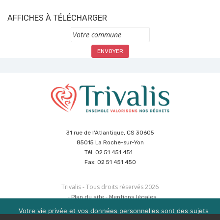
AFFICHES À TÉLÉCHARGER
Commune
31 rue de l'Atlantique, CS 30605
85015 La Roche-sur-Yon
Tél: 02 51 451 451
Fax: 02 51 451 450
Trivalis - Tous droits réservés 2026
Plan du site
Mentions légales
Politique de sécurité des données
Cookies
Votre vie privée et vos données personnelles sont des sujets
Réalisation :
Agence CUBE
&
Hypaepa