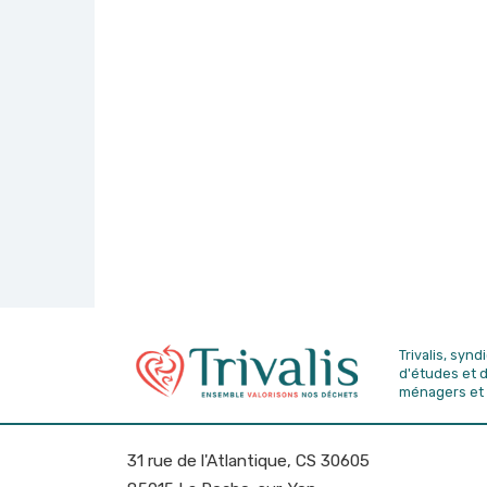
Trivalis, syn
d'études
et 
ménagers et 
31 rue de l'Atlantique, CS 30605