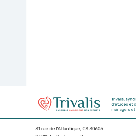
Trivalis, syn
d'études
et 
ménagers et 
31 rue de l'Atlantique, CS 30605