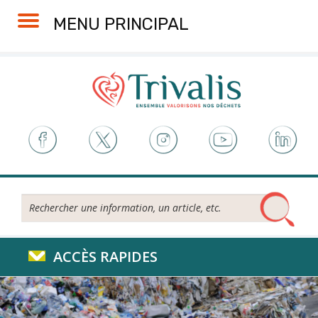
Skip
Aller
Plan
Accessibilité
MENU PRINCIPAL
to
à
du
Content
la
site
navigation
Rechercher...
ACCÈS RAPIDES