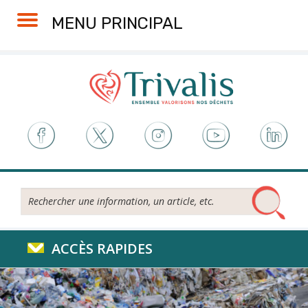
Skip
Aller
Plan
Accessibilité
MENU PRINCIPAL
to
à
du
Content
la
site
navigation
Rechercher...
ACCÈS RAPIDES