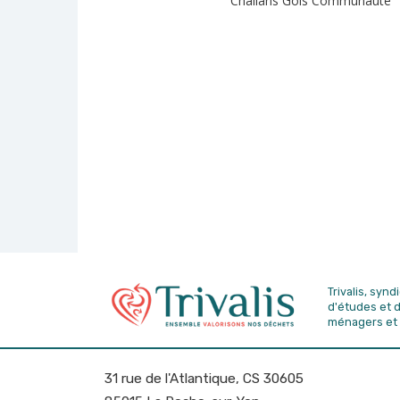
Challans Gois Communauté
Trivalis, syn
d'études
et 
ménagers et 
31 rue de l'Atlantique, CS 30605