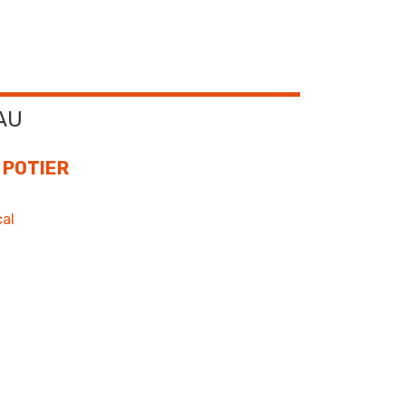
AU
n POTIER
al