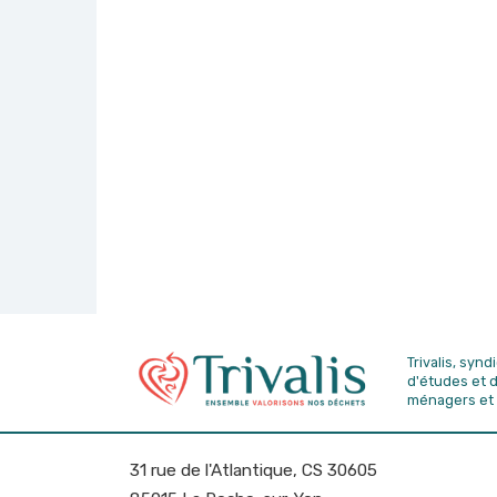
Trivalis, syn
d'études
et 
ménagers et 
31 rue de l'Atlantique, CS 30605