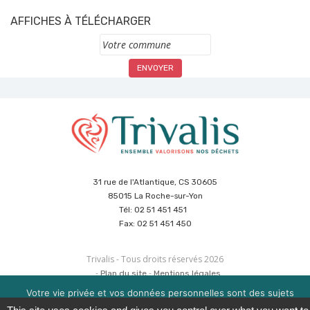
AFFICHES À TÉLÉCHARGER
Commune
31 rue de l'Atlantique, CS 30605
85015 La Roche-sur-Yon
Tél: 02 51 451 451
Fax: 02 51 451 450
Trivalis - Tous droits réservés 2026
Plan du site
Mentions légales
Politique de sécurité des données
Cookies
Votre vie privée et vos données personnelles sont des sujets
Réalisation :
Agence CUBE
&
Hypaepa
importants pour nous. Consultez notre politique de