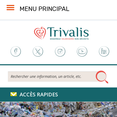
Skip
Aller
Plan
Accessibilité
MENU PRINCIPAL
to
à
du
Content
la
site
navigation
Rechercher...
ACCÈS RAPIDES