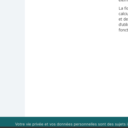
La fi
calci
et de
d’uti
fonct
Votre vie privée et vos données personnelles sont des sujets i