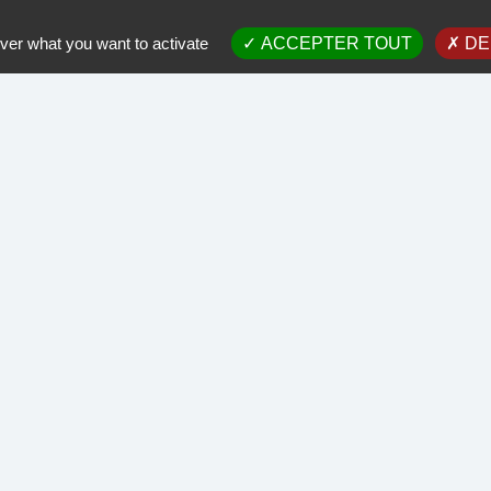
s pouvez gérer l'acceptation des cookies en cliquant sur la boite en bas 
OK
EN SAVOIR PLUS
ver what you want to activate
ACCEPTER TOUT
DE