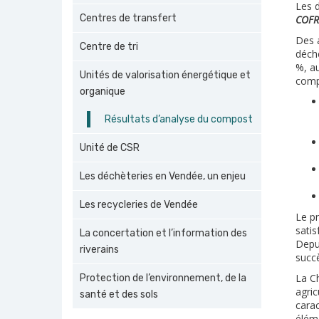
Les 
Centres de transfert
COFR
Des 
Centre de tri
déche
%, au
Unités de valorisation énergétique et
comp
organique
Résultats d’analyse du compost
Unité de CSR
Les déchèteries en Vendée, un enjeu
Les recycleries de Vendée
Le p
satis
La concertation et l’information des
Depu
riverains
succè
La Ch
Protection de l’environnement, de la
agric
santé et des sols
cara
éléme