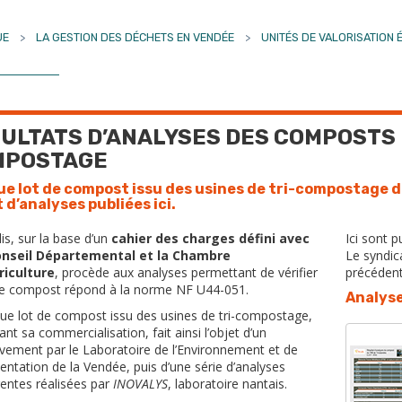
UE
>
LA GESTION DES DÉCHETS EN VENDÉE
>
UNITÉS DE VALORISATION
ULTATS D’ANALYSES DES COMPOSTS D
MPOSTAGE
e lot de compost issu des usines de tri-compostage d
t d’analyses publiées ici.
lis, sur la base d’un
cahier des charges défini avec
Ici sont p
onseil Départemental et la Chambre
Le syndica
riculture
, procède aux analyses permettant de vérifier
précédent
le compost répond à la norme NF U44-051.
Analyse
ue lot de compost issu des usines de tri-compostage,
ant sa commercialisation, fait ainsi l’objet d’un
vement par le Laboratoire de l’Environnement et de
mentation de la Vendée, puis d’une série d’analyses
rentes réalisées par
INOVALYS
, laboratoire nantais.