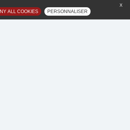
à droite 'Gérer les services'.
X
NY ALL COOKIES
PERSONNALISER