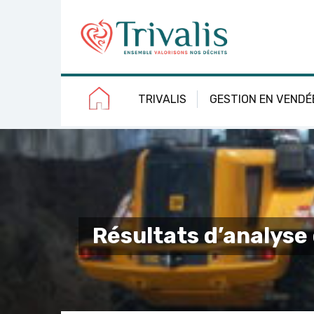
Skip
Aller
Plan
Accessibilité
to
à
du
Content
la
site
navigation
TRIVALIS
GESTION EN VENDÉ
Résultats d’analys