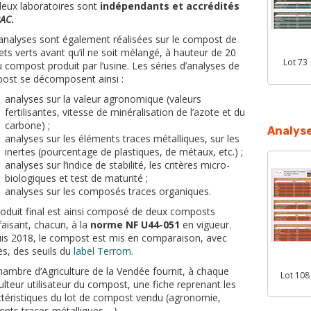
deux laboratoires sont
indépendants et accrédités
AC
.
analyses sont également réalisées sur le compost de
ts verts avant qu’il ne soit mélangé, à hauteur de 20
Lot 73
 compost produit par l’usine. Les séries d’analyses de
ost se décomposent ainsi :
analyses sur la valeur agronomique (valeurs
fertilisantes, vitesse de minéralisation de l’azote et du
carbone) ;
Analyse
analyses sur les éléments traces métalliques, sur les
inertes (pourcentage de plastiques, de métaux, etc.) ;
analyses sur l’indice de stabilité, les critères micro-
biologiques et test de maturité ;
analyses sur les composés traces organiques.
roduit final est ainsi composé de deux composts
faisant, chacun, à la
norme NF U44-051
en vigueur.
is 2018, le compost est mis en comparaison, avec
s, des seuils du
label Terrom
.
ambre d’Agriculture de la Vendée fournit, à chaque
Lot 108
ulteur utilisateur du compost, une fiche reprenant les
ctéristiques du lot de compost vendu (agronomie,
nts traces métalliques,…).