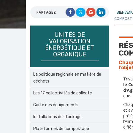
PARTAGEZ
BIENVEN
COMPOST
UNITÉS DE
VALORISATION
RÉS
ÉNERGÉTIQUE ET
CO
ORGANIQUE
Chaqu
l’obje
La politique régionale en matière de
Triva
déchets
le C
d’Ag
Les 17 collectivités de collecte
que 
Chaq
Carte des équipements
et av
prélè
Installations de stockage
l’Ali
diffé
Plateformes de compostage