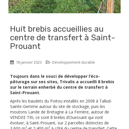
Huit brebis accueillies au
centre de transfert à Saint-
Prouant
18 janvier 2023
Développement durable
Toujours dans le souci de développer l’éco-
pâturage sur ses sites, Trivalis a accueilli 8 brebis
sur le terrain enherbé du centre de transfert à
Saint-Prouant.
Après les baudets du Poitou installés en 2008 à Tallud-
Sainte-Gemme autour du site de stockage, puis les
moutons Lande de Bretagne à La Ferrière, autour de
VENDEE TRI, ce sont 8 brebis d’Ouessant qui vont
évoluer, à Saint-Prouant, sur 2 parcelles distinctes de
2
2
3 600 m
et 2 400 m
à côté du centre de transfert. Cette