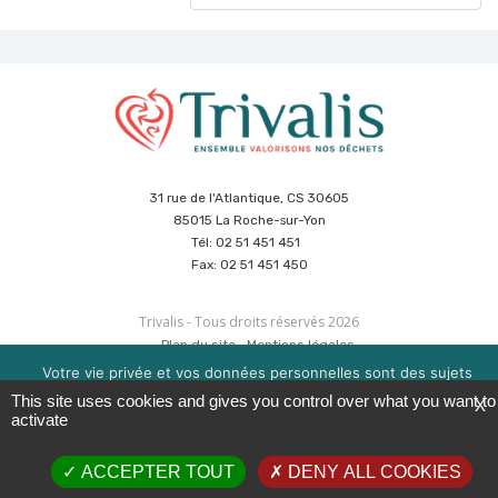
31 rue de l'Atlantique, CS 30605
85015 La Roche-sur-Yon
Tél: 02 51 451 451
Fax: 02 51 451 450
Trivalis - Tous droits réservés 2026
Plan du site
Mentions légales
Politique de sécurité des données
Cookies
Votre vie privée et vos données personnelles sont des sujets
Réalisation :
Agence CUBE
&
Hypaepa
importants pour nous. Consultez notre politique de
This site uses cookies and gives you control over what you want to
X
confidentialité pour en savoir plus. Nous utilisons des cookies
activate
pour améliorer votre expérience de navigation. Vous pouvez
gérer l'acceptation des cookies en cliquant sur la boite en bas à
ACCEPTER TOUT
DENY ALL COOKIES
droite 'Gérer les services'.