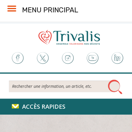
Skip
Aller
Plan
Accessibilité
MENU PRINCIPAL
to
à
du
Content
la
site
navigation
Rechercher...
ACCÈS RAPIDES