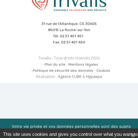
31 rue de l'Atlantique, CS 30605
85015 La Roche-sur-Yon
Tél: 02 51 451 451
Fax: 02 51 451 450
Trivalis - Tous droits réservés 2026
Plan du site
Mentions légales
Politique de sécurité des données
Cookies
Réalisation :
Agence CUBE
&
Hypaepa
Votre vie privée et vos données personnelles sont des sujets
importants pour nous. Consultez notre politique de
This site uses cookies and gives you control over what you want to
X