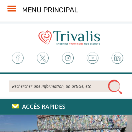
Skip
Aller
Plan
Accessibilité
MENU PRINCIPAL
to
à
du
Content
la
site
navigation
Rechercher...
ACCÈS RAPIDES