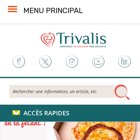
Skip
Aller
Plan
Accessibilité
MENU PRINCIPAL
to
à
du
Content
la
site
navigation
Rechercher...
ACCÈS RAPIDES