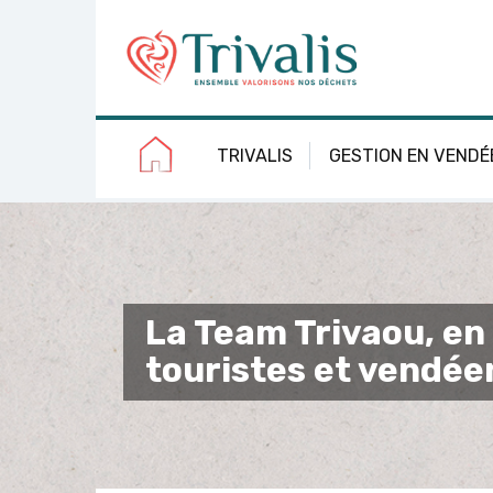
Skip
Aller
Plan
Accessibilité
to
à
du
Content
la
site
navigation
TRIVALIS
GESTION EN VENDÉ
La Team Trivaou, en 
touristes et vendéen