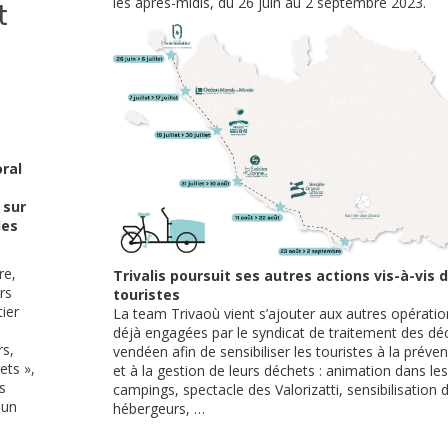
les après-midis, du 26 juin au 2 septembre 2023.
t
oral
 sur
les
re,
Trivalis poursuit ses autres actions vis-à-vis 
rs
touristes
ier
La team Trivaoù vient s’ajouter aux autres opératio
déjà engagées par le syndicat de traitement des dé
rs,
vendéen afin de sensibiliser les touristes à la préven
ets »,
et à la gestion de leurs déchets : animation dans les
s
campings, spectacle des Valorizatti, sensibilisation 
 un
hébergeurs, …