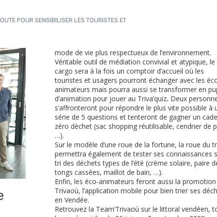
ROUTE POUR SENSIBILISER LES TOURISTES ET
mode de vie plus respectueux de l’environnement.
Véritable outil de médiation convivial et atypique, le
cargo sera à la fois un comptoir d’accueil où les
touristes et usagers pourront échanger avec les éc
animateurs mais pourra aussi se transformer en pup
d’animation pour jouer au Triva’quiz
.
Deux personn
s’affronteront pour répondre le plus vite possible à 
série de 5 questions et tenteront de gagner un cad
zéro déchet (sac shopping réutilisable, cendrier de p
…).
Sur le modèle d’une roue de la fortune, la roue du tr
permettra également de tester ses connaissances s
tri des déchets types de l’été (crème solaire, paire d
tongs cassées, maillot de bain, …).
Enfin, les éco-animateurs feront aussi la promotion
Trivaoù, l’application mobile pour bien trier ses déc
e
en Vendée.
Retrouvez la Team’Trivaoù sur le littoral vendéen, t