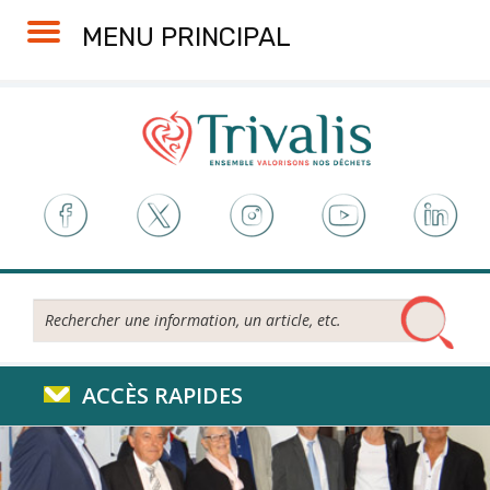
Skip
Aller
Plan
Accessibilité
MENU PRINCIPAL
to
à
du
Content
la
site
navigation
Rechercher...
ACCÈS RAPIDES