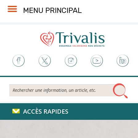
Skip
Aller
Plan
Accessibilité
MENU PRINCIPAL
to
à
du
Content
la
site
navigation
Rechercher...
ACCÈS RAPIDES