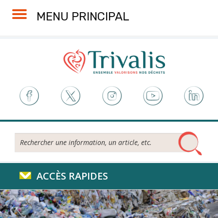
Skip
Aller
Plan
Accessibilité
MENU PRINCIPAL
to
à
du
Content
la
site
navigation
Rechercher...
ACCÈS RAPIDES