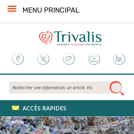
Skip
Aller
Plan
Accessibilité
MENU PRINCIPAL
to
à
du
Content
la
site
navigation
Rechercher...
ACCÈS RAPIDES