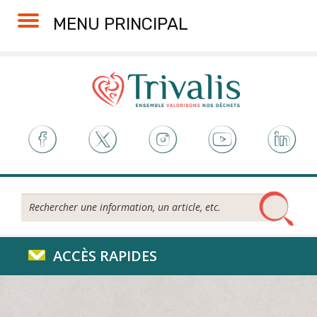
Skip
Aller
Plan
Accessibilité
MENU PRINCIPAL
to
à
du
Content
la
site
navigation
Rechercher...
ACCÈS RAPIDES