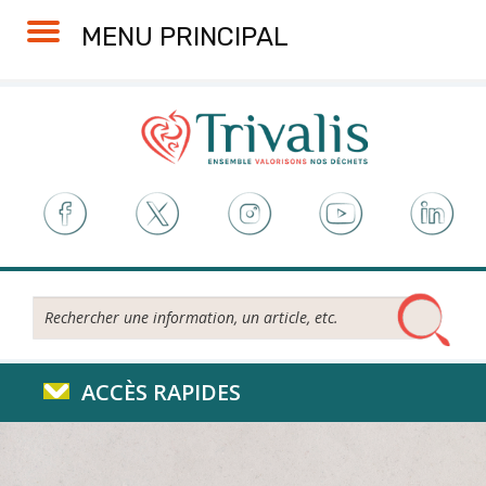
Skip
Aller
Plan
Accessibilité
MENU PRINCIPAL
to
à
du
Content
la
site
navigation
Rechercher...
ACCÈS RAPIDES