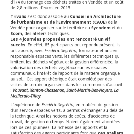
d’1/4 du tonnage des déchets traités en Vendée et un coût
de 2,8 millions d’euros en 2015.
Trivalis
s’est donc associé au
Conseil en Architecture
de l’Urbanisme et de l’Environnement (CAUE)
de la
Vendée pour organiser sur le territoire du
Sycodem
et du
Scom
, des ateliers techniques.
Les 4 journées proposées ont rencontré un vif
succès
. En effet, 85 participants ont répondu présent. Ils
ont abordé, avec
Frédéric Segrétin
, formateur et ancien
responsable espaces verts, les différentes techniques qui
limitent les déchets végétaux : la gestion différenciée, la
valorisation des déchets végétaux sur les espaces
communaux, l’intérêt de l’apport de la matière organique
au sol… Cet apport théorique était complété par des
visites de terrain organisées dans les communes d’accueil
:
Vouvant, Xanton-Chassenon, Saint-Martin-Des-Noyers, La
Meilleraie-Tillay
.
L’expérience de
Frédéric Segrétin
, en matière de gestion
d’un service espaces verts, a permis d’échanger au-delà de
la technique. Ainsi les notions de coûts, d’accidents de
travail, de gestion du temps étaient également abordées
lors de ces journées. La richesse des apports et la
satisfaction des agents participants font que
ces ateliers