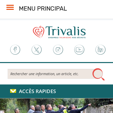
Skip
Aller
Plan
Accessibilité
MENU PRINCIPAL
to
à
du
Content
la
site
navigation
Rechercher...
ACCÈS RAPIDES