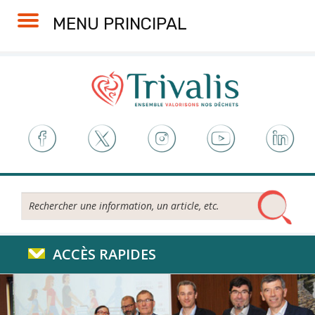
Skip
Aller
Plan
Accessibilité
MENU PRINCIPAL
to
à
du
Content
la
site
navigation
Rechercher...
ACCÈS RAPIDES