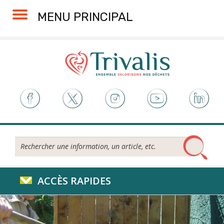
Skip
Aller
Plan
Accessibilité
MENU PRINCIPAL
to
à
du
Content
la
site
navigation
Rechercher...
ACCÈS RAPIDES