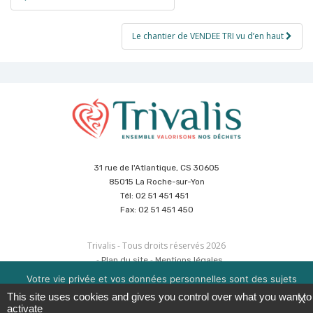
de
l’article
Le chantier de VENDEE TRI vu d’en haut
31 rue de l'Atlantique, CS 30605
85015 La Roche-sur-Yon
Tél: 02 51 451 451
Fax: 02 51 451 450
Trivalis - Tous droits réservés 2026
Plan du site
Mentions légales
Politique de sécurité des données
Cookies
Votre vie privée et vos données personnelles sont des sujets
Réalisation :
Agence CUBE
&
Hypaepa
importants pour nous. Consultez notre politique de
This site uses cookies and gives you control over what you want to
X
confidentialité pour en savoir plus. Nous utilisons des cookies
activate