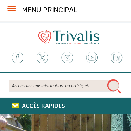
Skip
Aller
Plan
Accessibilité
MENU PRINCIPAL
to
à
du
Content
la
site
navigation
Rechercher...
ACCÈS RAPIDES