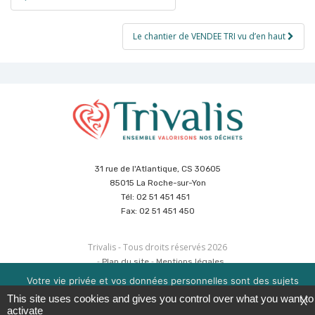
de
l’article
Le chantier de VENDEE TRI vu d’en haut
31 rue de l'Atlantique, CS 30605
85015 La Roche-sur-Yon
Tél: 02 51 451 451
Fax: 02 51 451 450
Trivalis - Tous droits réservés 2026
Plan du site
Mentions légales
Politique de sécurité des données
Cookies
Votre vie privée et vos données personnelles sont des sujets
Réalisation :
Agence CUBE
&
Hypaepa
importants pour nous. Consultez notre politique de
This site uses cookies and gives you control over what you want to
X
confidentialité pour en savoir plus. Nous utilisons des cookies
activate