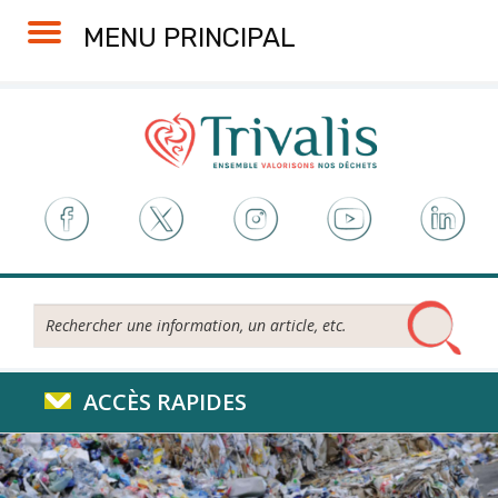
Skip
Aller
Plan
Accessibilité
MENU PRINCIPAL
to
à
du
Content
la
site
navigation
Rechercher...
ACCÈS RAPIDES