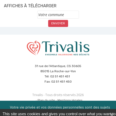
AFFICHES À TÉLÉCHARGER
Commune
31 rue de l'Atlantique, CS 30605
85015 La Roche-sur-Yon
Tél: 02 51 451 451
Fax: 02 51 451 450
Trivalis - Tous droits réservés 2026
Plan du site
Mentions légales
Politique de sécurité des données
Cookies
Votre vie privée et vos données personnelles sont des sujets
Réalisation :
Agence CUBE
&
Hypaepa
importants pour nous. Consultez notre politique de
This site uses cookies and gives you control over what you want to
X