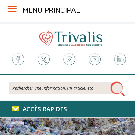
Skip
Aller
Plan
Accessibilité
MENU PRINCIPAL
to
à
du
Content
la
site
navigation
Rechercher...
ACCÈS RAPIDES