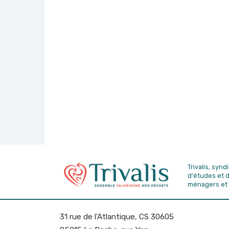
Trivalis, syn
d'études
et 
ménagers et 
31 rue de l'Atlantique, CS 30605