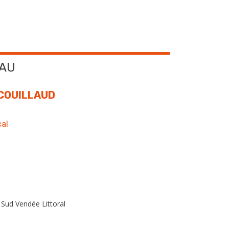
EAU
 COUILLAUD
al
d Vendée Littoral