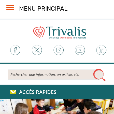
Skip
Aller
Plan
Accessibilité
MENU PRINCIPAL
to
à
du
Content
la
site
navigation
Rechercher...
ACCÈS RAPIDES