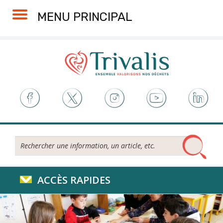
Skip
Aller
Plan
Accessibilité
MENU PRINCIPAL
to
à
du
Content
la
site
navigation
Rechercher...
ACCÈS RAPIDES