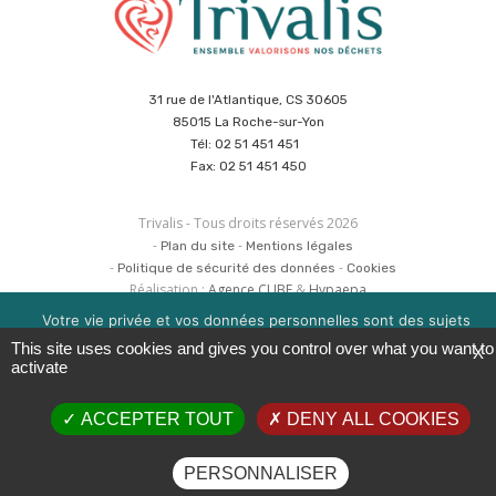
31 rue de l'Atlantique, CS 30605
85015 La Roche-sur-Yon
Tél: 02 51 451 451
Fax: 02 51 451 450
Trivalis - Tous droits réservés 2026
Plan du site
Mentions légales
Politique de sécurité des données
Cookies
Réalisation :
Agence CUBE
&
Hypaepa
Votre vie privée et vos données personnelles sont des sujets
importants pour nous. Consultez notre politique de
This site uses cookies and gives you control over what you want to
X
confidentialité pour en savoir plus. Nous utilisons des cookies
activate
pour améliorer votre expérience de navigation. Vous pouvez
gérer l'acceptation des cookies en cliquant sur la boite en bas à
ACCEPTER TOUT
DENY ALL COOKIES
droite 'Gérer les services'.
OK
EN SAVOIR PLUS
PERSONNALISER