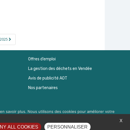
s 2025
Offres d’emploi
La gestion des déchets en Vendée
Avis de publicité AOT
Nos partenaires
en savoir plus. Nous utilisons des cookies pour améliorer votre
à droite 'Gérer les services'.
X
Réalisation :
Agence CUBE
&
Hypaepa
NY ALL COOKIES
PERSONNALISER