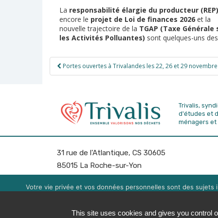
La
responsabilité élargie du producteur (REP
encore le
projet de Loi de finances 2026
et la
nouvelle trajectoire de la
TGAP (Taxe Générale 
les Activités Polluantes)
sont quelques-uns des
Navigation
Portes ouvertes à Trivalandes les 22, 26 et 29 novembre
de
l’article
Trivalis, syn
d'études
et 
ménagers et 
31 rue de l'Atlantique, CS 30605
85015 La Roche-sur-Yon
Tél: 02 51 451 451
Fax: 02 51 451 450
Votre vie privée et vos données personnelles sont des sujets i
expérience de navigation. Vou
Trivalis - Tous droits réservés 2026
Plan du site
Mentions 
This site uses cookies and gives you control o
Politique de sécurité des données
Cookies