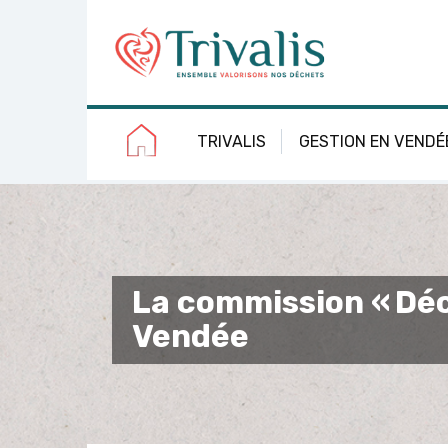
Skip
Aller
Plan
Accessibilité
to
à
du
Content
la
site
navigation
TRIVALIS
GESTION EN VENDÉ
La commission « Déc
Vendée