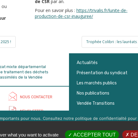
de CSR
par an.
)
ou
Pour en savoir plus :
https://trivalis.fr/lunite-de-
production-de-csr-inauguree/
sur
 2025 !
Trophée Colibri : les lauréat
Actualités
dicat mixte départemental
de traitement des déchets
Présentation du syndicat
assimilés de la Vendée
Les marchés publics
Nos publications
NOUS CONTACTER
Vendée Transitions
NEWSLETTER
mportants pour nous. Consultez notre politique de confidentialité pour 
s pouvez gérer l'acceptation des cookies en cliquant sur la boite en bas 
légales
OK
EN SAVOIR PLUS
ver what you want to activate
ACCEPTER TOUT
DE