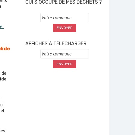
ron
3
QUI S’OCCUPE DE MES DÉCHETS ?
e
Commune
e-
AFFICHES À TÉLÉCHARGER
lide
Commune
n de
ide
s
ui
 et
nes