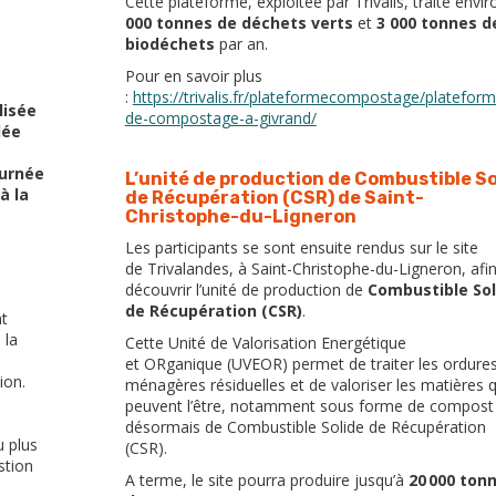
Cette plateforme, exploitée par Trivalis, traite envi
000 tonnes de déchets verts
et
3 000 tonnes d
biodéchets
par an.
Pour en savoir plus
:
https://trivalis.fr/plateformecompostage/plateform
lisée
de-compostage-a-givrand/
dée
ournée
L’unité de production de Combustible So
à la
de Récupération (CSR) de Saint-
Christophe-du-Ligneron
Les participants se sont ensuite rendus sur le site
de Trivalandes, à Saint-Christophe-du-Ligneron, afi
découvrir l’unité de production de
Combustible Sol
de Récupération (CSR)
.
nt
 la
Cette Unité de Valorisation Energétique
et ORganique (UVEOR) permet de traiter les ordure
ion.
ménagères résiduelles et de valoriser les matières q
peuvent l’être, notamment sous forme de compost
désormais de Combustible Solide de Récupération
u plus
(CSR).
stion
A terme, le site pourra produire jusqu’à
20 000 ton