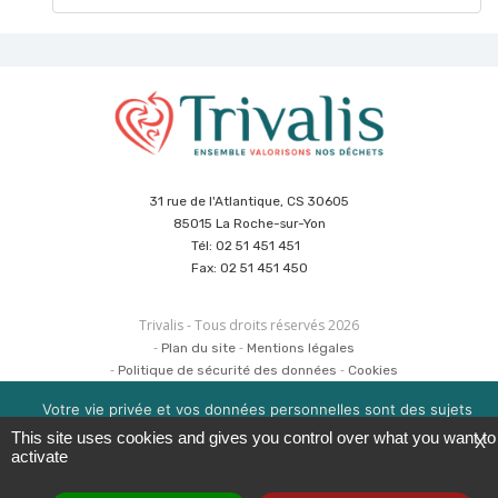
31 rue de l'Atlantique, CS 30605
85015 La Roche-sur-Yon
Tél: 02 51 451 451
Fax: 02 51 451 450
Trivalis - Tous droits réservés 2026
Plan du site
Mentions légales
Politique de sécurité des données
Cookies
Réalisation :
Agence CUBE
&
Hypaepa
Votre vie privée et vos données personnelles sont des sujets
importants pour nous. Consultez notre politique de
This site uses cookies and gives you control over what you want to
X
confidentialité pour en savoir plus. Nous utilisons des cookies
activate
pour améliorer votre expérience de navigation. Vous pouvez