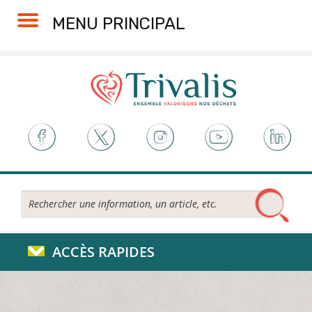
Skip
Aller
Plan
Accessibilité
MENU PRINCIPAL
to
à
du
Content
la
site
navigation
Rechercher...
ACCÈS RAPIDES