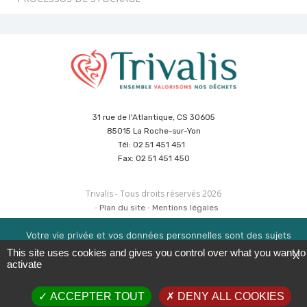
31 rue de l'Atlantique, CS 30605
85015 La Roche-sur-Yon
Tél: 02 51 451 451
Fax: 02 51 451 450
Trivalis - Tous droits réservés 2026
Plan du site
Mentions légales
Politique de sécurité des données
Cookies
Réalisation :
Agence CUBE
&
Hypaepa
Votre vie privée et vos données personnelles sont des sujets
importants pour nous. Consultez notre politique de
This site uses cookies and gives you control over what you want to
X
confidentialité pour en savoir plus. Nous utilisons des cookies
activate
pour améliorer votre expérience de navigation. Vous pouvez
gérer l'acceptation des cookies en cliquant sur la boite en bas à
ACCEPTER TOUT
DENY ALL COOKIES
droite 'Gérer les services'.