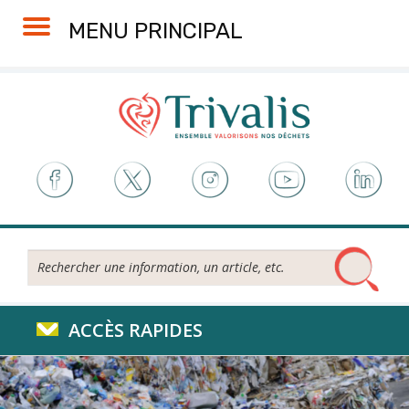
Skip
Aller
Plan
Accessibilité
MENU PRINCIPAL
to
à
du
Content
la
site
navigation
Rechercher...
ACCÈS RAPIDES