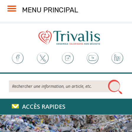
Skip
Aller
Plan
Accessibilité
MENU PRINCIPAL
to
à
du
Content
la
site
navigation
Rechercher...
ACCÈS RAPIDES