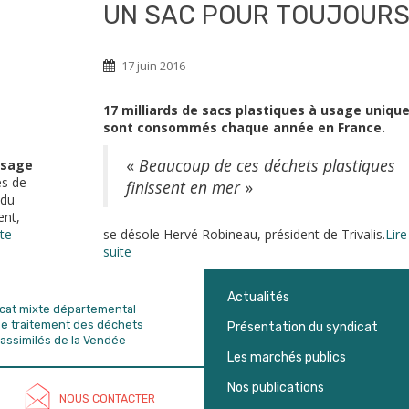
UN SAC POUR TOUJOUR
17 juin 2016
17 milliards de sacs plastiques à usage uniqu
sont consommés chaque année en France.
«
Beaucoup de ces déchets plastiques
usage
es de
finissent en mer
»
 du
ent,
ite
se désole Hervé Robineau, président de Trivalis.
Lire
suite
Actualités
dicat mixte départemental
de traitement des déchets
Présentation du syndicat
assimilés de la Vendée
Les marchés publics
Nos publications
NOUS CONTACTER