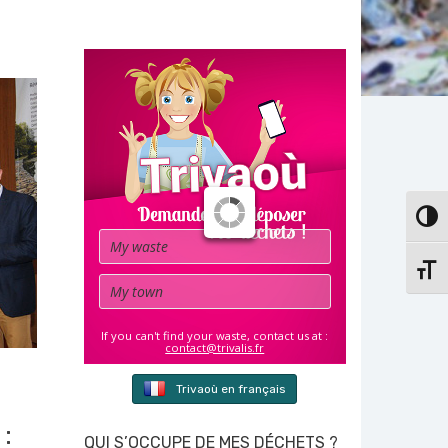
PASS
Waste
CHAN
Town
If you can't find your waste, contact us at :
contact@trivalis.fr
Trivaoù en français
:
QUI S’OCCUPE DE MES DÉCHETS ?