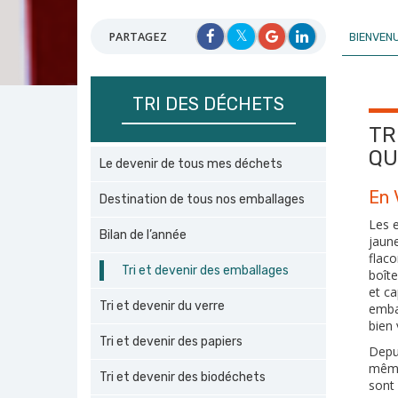
PARTAGEZ
BIENVEN
TRI DES DÉCHETS
TR
QU
Le devenir de tous mes déchets
En 
Destination de tous nos emballages
Les e
Bilan de l’année
jaun
flaco
Tri et devenir des emballages
boît
et ca
Tri et devenir du verre
emba
bien 
Tri et devenir des papiers
Depui
même
Tri et devenir des biodéchets
sont 