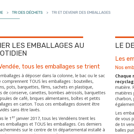
UE
>
TRI DES DÉCHETS
>
TRI ET DEVENIR DES EMBALLAGES
IER LES EMBALLAGES AU
LE D
OTIDIEN
Les em
Vendée, tous les emballages se trient
Nos emb
mballages à déposer dans la colonne, le bac ou le sac
Chaque m
e comprennent TOUS les emballages : bouteilles,
recyclag
ns, pots, barquettes, films, sachets en plastique,
matière. 
es de conserve, canettes, bombes aérosols, barquettes
matières 
psules de café, briques alimentaires, boîtes et petits
charbon, p
llages en carton. Tous ces emballages doivent être
également
vidés sans être lavés.
Les embal
er
s le 1
janvier 2017, tous les Vendéens trient les
de vous p
s emballages et TOUS les emballages. Ces derniers
de tri ve
acheminés sur le centre de tri départemental installé à
balles pu