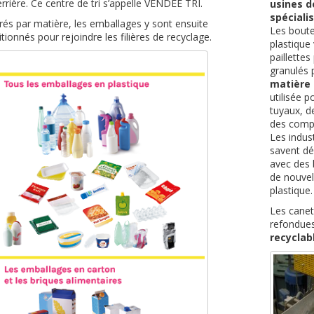
rrière. Ce centre de tri s’appelle VENDEE TRI.
usines d
spéciali
és par matière, les emballages y sont ensuite
Les boute
tionnés pour rejoindre les filières de recyclage.
plastique
paillette
granulés
matière 
utilisée p
tuyaux, d
des comp
Les indus
savent dé
avec des 
de nouvel
plastique.
Les canet
refondues
recyclabl