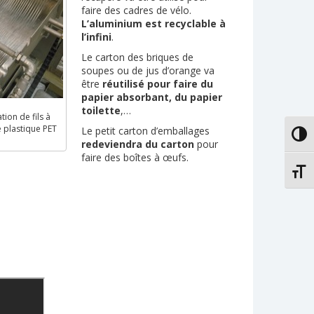
faire des cadres de vélo.
L’aluminium est recyclable à
l’infini
.
Le carton des briques de
soupes ou de jus d’orange va
être
réutilisé pour faire du
papier absorbant, du papier
toilette
,…
tion de fils à
e plastique PET
Le petit carton d’emballages
PASS
redeviendra du carton
pour
faire des boîtes à œufs.
CHAN