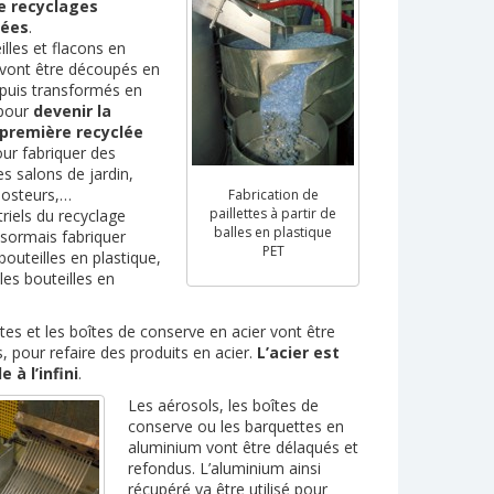
e recyclages
sées
.
illes et flacons en
 vont être découpés en
s puis transformés en
 pour
devenir la
première recyclée
our fabriquer des
es salons de jardin,
osteurs,…
Fabrication de
paillettes à partir de
triels du recyclage
balles en plastique
sormais fabriquer
PET
bouteilles en plastique,
les bouteilles en
tes et les boîtes de conserve en acier vont être
, pour refaire des produits en acier.
L’acier est
e à l’infini
.
Les aérosols, les boîtes de
conserve ou les barquettes en
aluminium vont être délaqués et
refondus. L’aluminium ainsi
récupéré va être utilisé pour