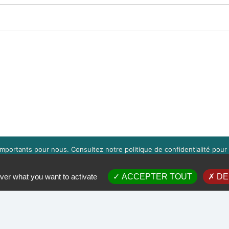
mportants pour nous. Consultez notre politique de confidentialité pour 
s pouvez gérer l'acceptation des cookies en cliquant sur la boite en bas 
OK
EN SAVOIR PLUS
ver what you want to activate
ACCEPTER TOUT
DE