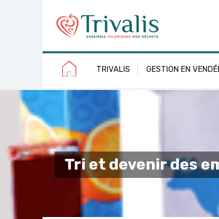
Skip
Aller
Plan
Accessibilité
to
à
du
Content
la
site
navigation
TRIVALIS
GESTION EN VENDÉ
Tri et devenir des 