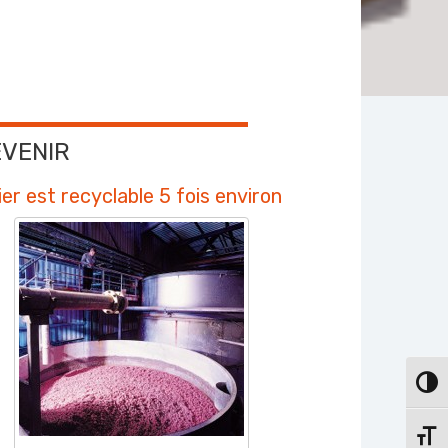
EVENIR
er est recyclable 5 fois environ
PASS
CHAN