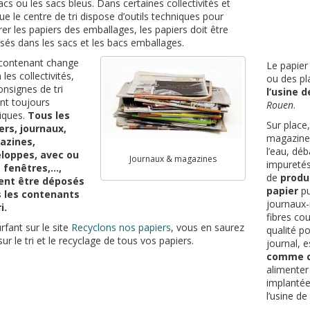
acs ou les sacs bleus. Dans certaines collectivités et
ue le centre de tri dispose d’outils techniques pour
er les papiers des emballages, les papiers doit être
és dans les sacs et les bacs emballages.
 contenant change
Le papier 
 les collectivités,
ou des pl
onsignes de tri
l’usine 
nt toujours
Rouen
.
iques.
Tous les
Sur place
ers, journaux,
magazine
azines,
l’eau, dé
loppes, avec ou
Journaux & magazines
impuretés
 fenêtres,…,
de
produ
ent être déposés
papier
pu
 les contenants
journaux
i.
fibres co
rfant sur le site
Recyclons nos papiers
, vous en saurez
qualité po
sur le tri et le recyclage de tous vos papiers.
journal, 
comme c
alimenter
implantée 
l’usine de