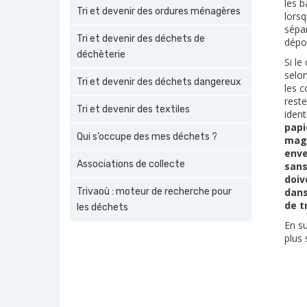
les b
Tri et devenir des ordures ménagères
lorsq
sépar
Tri et devenir des déchets de
dépos
déchèterie
Si le
selon
Tri et devenir des déchets dangereux
les c
reste
Tri et devenir des textiles
ident
papi
Qui s’occupe des mes déchets ?
mag
enve
Associations de collecte
sans
doiv
Trivaoù : moteur de recherche pour
dans
de tr
les déchets
En su
plus 