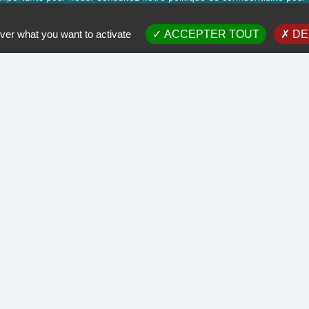
s pouvez gérer l'acceptation des cookies en cliquant sur la boite en bas 
OK
EN SAVOIR PLUS
ver what you want to activate
ACCEPTER TOUT
DE