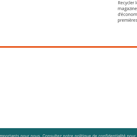
Recycler 
magazine
d’économi
premières 
mportants pour nous. Consultez notre politique de confidentialité pour 