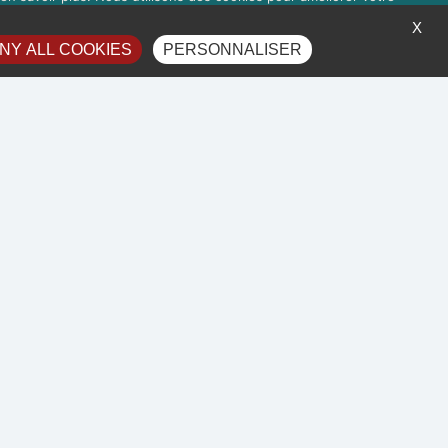
à droite 'Gérer les services'.
X
NY ALL COOKIES
PERSONNALISER