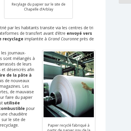
Recylage du papier sur le site de
Chapelle d’Arblay
trié par les habitants transite via les centres de tri
ateformes de transfert avant d’être
envoyé vers
de recyclage
implantée à
Grand Couronne
près de
, les journaux-
s sont mélangés à
barrassés de leurs
 et désencrés afin
ire de la pâte à
is de nouveaux
-magazines. Les
urtes, de mauvaise
ur faire du papier
est
utilisée
ombustible
pour
 une chaudière
sur le site de
 recyclage.
Papier recyclé fabriqué à
partir de papier issu de la