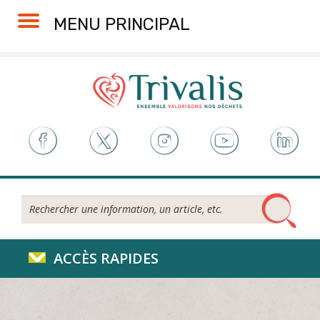
Skip
Aller
Plan
Accessibilité
MENU PRINCIPAL
to
à
du
Content
la
site
navigation
Rechercher...
ACCÈS RAPIDES