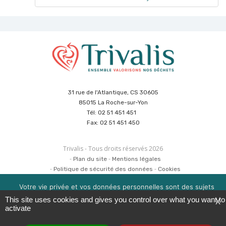
31 rue de l'Atlantique, CS 30605
85015 La Roche-sur-Yon
Tél: 02 51 451 451
Fax: 02 51 451 450
Trivalis - Tous droits réservés 2026
Plan du site
Mentions légales
Politique de sécurité des données
Cookies
Réalisation :
Agence CUBE
&
Hypaepa
Votre vie privée et vos données personnelles sont des sujets
importants pour nous. Consultez notre politique de
This site uses cookies and gives you control over what you want to
X
confidentialité pour en savoir plus. Nous utilisons des cookies
activate
pour améliorer votre expérience de navigation. Vous pouvez