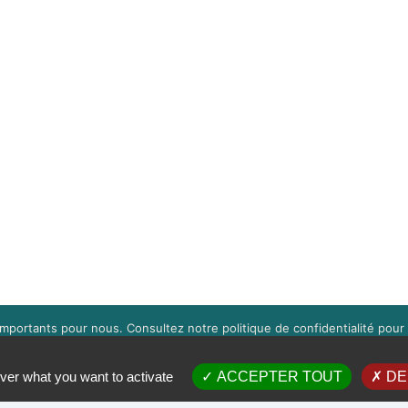
mportants pour nous. Consultez notre politique de confidentialité pour 
s pouvez gérer l'acceptation des cookies en cliquant sur la boite en bas 
OK
EN SAVOIR PLUS
ver what you want to activate
ACCEPTER TOUT
DE