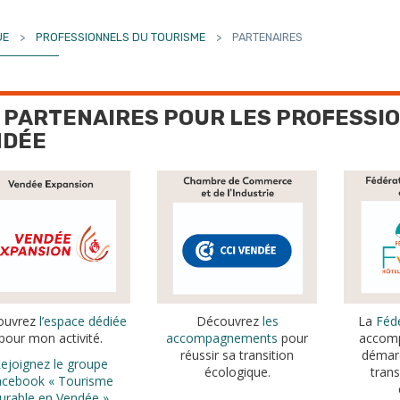
UE
>
PROFESSIONNELS DU TOURISME
>
PARTENAIRES
 PARTENAIRES POUR LES PROFESSI
NDÉE
ouvrez
l’espace dédiée
Découvrez
les
La
Féd
pour mon activité.
accompagnements
pour
accom
réussir sa transition
démarc
ejoignez le groupe
écologique.
trans
acebook « Tourisme
urable en Vendée »