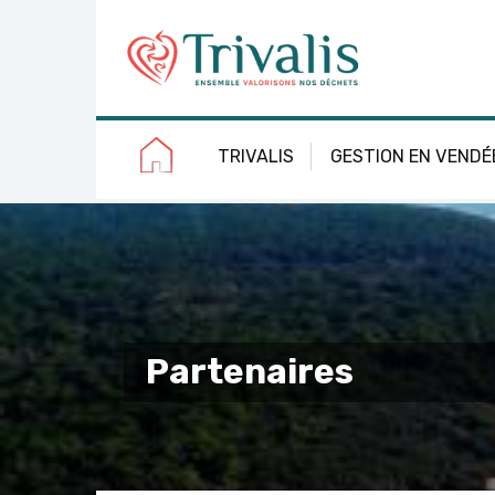
Skip
Aller
Plan
Accessibilité
to
à
du
Content
la
site
navigation
TRIVALIS
GESTION EN VENDÉ
Partenaires