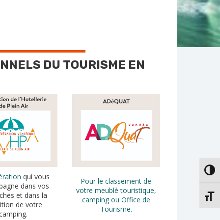
ONNELS DU TOURISME EN
PASS
ération
qui vous
Pour le classement de
pagne dans vos
votre meublé touristique,
hes et dans la
CHAN
camping ou Office de
ition de votre
Tourisme.
camping.