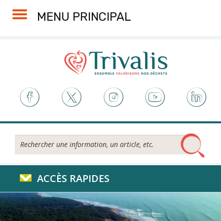
Skip
Aller
Plan
Accessibilité
MENU PRINCIPAL
to
à
du
Content
la
site
navigation
Rechercher...
ACCÈS RAPIDES