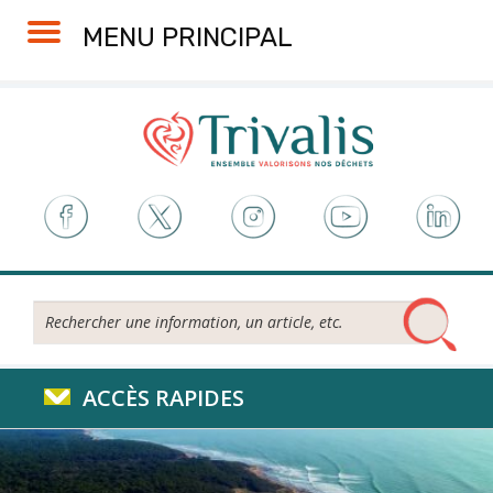
Skip
Aller
Plan
Accessibilité
MENU PRINCIPAL
to
à
du
Content
la
site
navigation
Rechercher...
ACCÈS RAPIDES