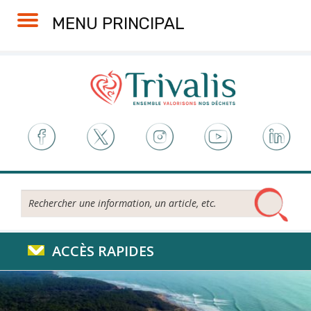
Skip
Aller
Plan
Accessibilité
MENU PRINCIPAL
to
à
du
Content
la
site
navigation
Rechercher...
ACCÈS RAPIDES